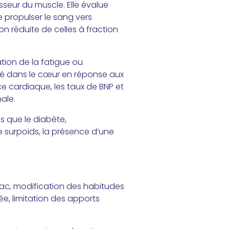
sseur du muscle. Elle évalue
 propulser le sang vers
on réduite de celles à fraction
tion de la fatigue ou
éré dans le cœur en réponse aux
ce cardiaque, les taux de BNP et
ale.
s que le diabète,
le surpoids, la présence d’une
bac, modification des habitudes
ée, limitation des apports