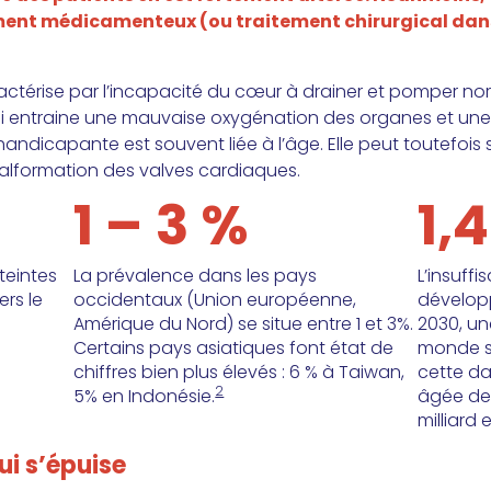
tement médicamenteux (ou traitement chirurgical dan
ractérise par l’incapacité du cœur à drainer et pomper n
qui entraine une mauvaise oxygénation des organes et un
ndicapante est souvent liée à l’âge. Elle peut toutefois s
malformation des valves cardiaques.
1 – 3 %
1,
teintes
La prévalence dans les pays
L’insuff
ers le
occidentaux (Union européenne,
développ
Amérique du Nord) se situe entre 1 et 3%.
2030, un
Certains pays asiatiques font état de
monde se
chiffres bien plus élevés : 6 % à Taiwan,
cette da
2
5% en Indonésie.
âgée de 
milliard 
i s’épuise