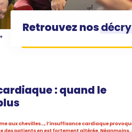
Retrouvez nos
décry
le
cardiaque : quand le
plus
me aux chevilles…, l’insuffisance cardiaque provoqu
vie des patients en est fortement altérée. Néanmoins