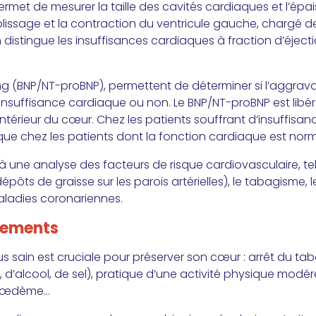
met de mesurer la taille des cavités cardiaques et l’épai
issage et la contraction du ventricule gauche, chargé de
on distingue les insuffisances cardiaques à fraction d’éjecti
g (BNP/NT-proBNP), permettent de déterminer si l’aggrava
 insuffisance cardiaque ou non. Le BNP/NT-proBNP est lib
ntérieur du cœur. Chez les patients souffrant d’insuffisan
que chez les patients dont la fonction cardiaque est norm
une analyse des facteurs de risque cardiovasculaire, tel
pôts de graisse sur les parois artérielles), le tabagisme, 
aladies coronariennes.
itements
s sain est cruciale pour préserver son cœur : arrêt du ta
 d’alcool, de sel), pratique d’une activité physique modér
 d’œdème…