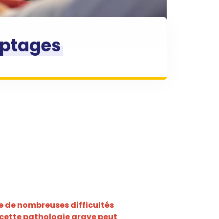
ptages
e de nombreuses difficultés
, cette pathologie grave peut