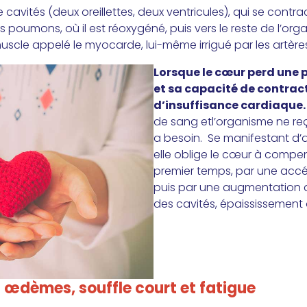
 cavités (deux oreillettes, deux ventricules), qui se con
s poumons, où il est réoxygéné, puis vers le reste de l’or
cle appelé le myocarde, lui-même irrigué par les artères
Lorsque le cœur perd une p
et sa capacité de contrac
d’insuffisance cardiaque
de sang etl’organisme ne reç
a besoin. Se manifestant d’ab
elle oblige le cœur à compens
premier temps, par une accé
puis par une augmentation 
des cavités, épaississement 
œdèmes, souffle court et fatigue