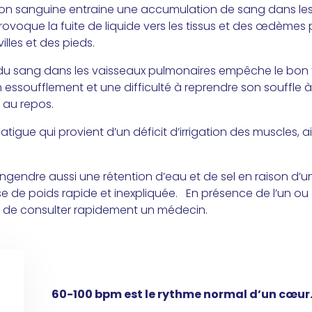
ation sanguine entraine une accumulation de sang dans l
 provoque la fuite de liquide vers les tissus et des œdèmes
les et des pieds.
 du sang dans les vaisseaux pulmonaires empêche le bo
ssoufflement et une difficulté à reprendre son souffle à l
e au repos.
igue qui provient d’un déficit d’irrigation des muscles, ai
engendre aussi une rétention d’eau et de sel en raison d’u
ise de poids rapide et inexpliquée. En présence de l’un ou
 de consulter rapidement un médecin.
60-100 bpm est le rythme normal d’un cœur