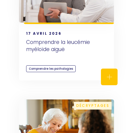
17 AVRIL 2026
Comprendre la leucémie 
myéloïde aiguë
Comprendre les pathologies
Comprendr
DÉCRYPTAGES