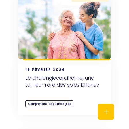
19 FÉVRIER 2026
Le cholangiocarcinome, une 
tumeur rare des voies biliaires
Comprendre les pathologies
Le cholang