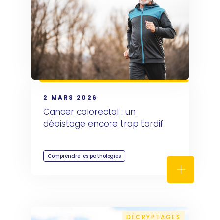
2 MARS 2026
Cancer colorectal : un 
dépistage encore trop tardif
Comprendre les pathologies
Cancer col
DÉCRYPTAGES