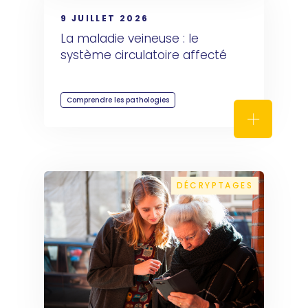
9 JUILLET 2026
La maladie veineuse : le 
système circulatoire affecté
Comprendre les pathologies
La maladie
DÉCRYPTAGES