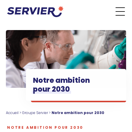
Aller au contenu
Go to the main menu
Go to the search form
Go to the footer menu
Notre ambition
pour 2030
Accueil
>
Groupe Servier
>
Notre ambition pour 2030
NOTRE AMBITION POUR 2030