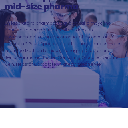
mid-size pharma
Un laboratoire pharmaceutique de taille moyenne
peut-il être compétitif et résilient dans un
environnement aussi concurrentiel et en constante
évolution ? Pour répondre à cette question, nous avons
interrogé Mathieu Lamiaux, Managing Director and
Senior Partner au Boston Consulting Group, et Jérôme
Klein, Head of Corporate Strategy chez Servier.