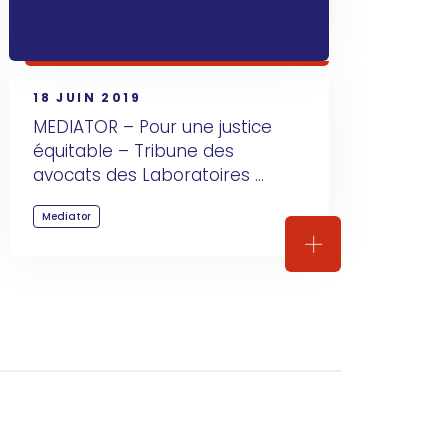
18 JUIN 2019
MEDIATOR – Pour une justice 
équitable – Tribune des 
avocats des Laboratoires 
Servier
Mediator
Actualité procès
MEDIATOR – Pour u