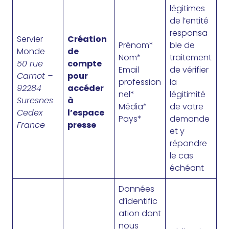
légitimes
de l’entité
responsa
Servier
Création
Prénom*
ble de
Monde
de
Nom*
traitement
50 rue
compte
Email
de vérifier
Carnot –
pour
profession
la
92284
accéder
nel*
légitimité
Suresnes
à
Média*
de votre
Cedex
l’espace
Pays*
demande
France
presse
et y
répondre
le cas
échéant
Données
d’identific
ation dont
nous