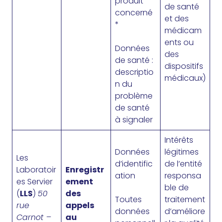
produit
de santé
concerné
et des
*
médicam
ents ou
Données
des
de santé :
dispositifs
descriptio
médicaux)
n du
problème
de santé
à signaler
Intérêts
Données
légitimes
Les
d’identific
de l’entité
Laboratoir
Enregistr
ation
responsa
es Servier
ement
ble de
(
LLS
)
50
des
Toutes
traitement
rue
appels
données
d’améliore
Carnot –
au