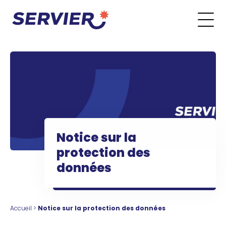
Aller au contenu
Go to the main menu
Go to the search form
Go to the footer menu
Notice sur la
protection des
données
Accueil
>
Notice sur la protection des données