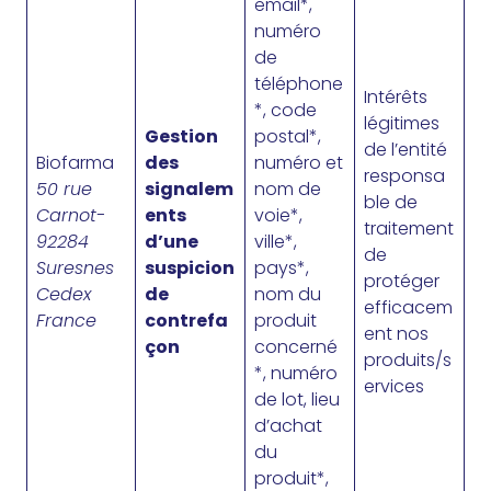
email*,
numéro
de
téléphone
Intérêts
*, code
légitimes
Gestion
postal*,
de l’entité
Biofarma
des
numéro et
responsa
50 rue
signalem
nom de
ble de
Carnot-
ents
voie*,
traitement
92284
d’une
ville*,
de
Suresnes
suspicion
pays*,
protéger
Cedex
de
nom du
efficacem
France
contrefa
produit
ent nos
çon
concerné
produits/s
*, numéro
ervices
de lot, lieu
d’achat
du
produit*,