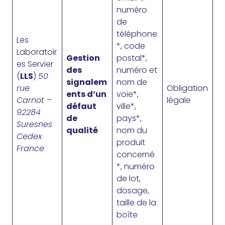
numéro
de
téléphone
Les
*, code
Laboratoir
Gestion
postal*,
es Servier
des
numéro et
(
LLS
)
50
signalem
nom de
rue
Obligation
ents d’un
voie*,
Carnot –
légale
défaut
ville*,
92284
de
pays*,
Suresnes
qualité
nom du
Cedex
produit
France
concerné
*, numéro
de lot,
dosage,
taille de la
boîte