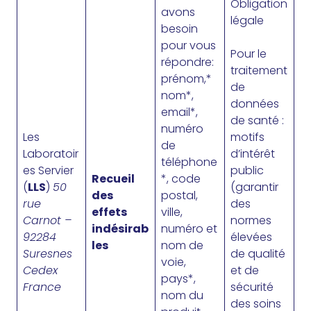
Obligation
avons
légale
besoin
pour vous
Pour le
répondre:
traitement
prénom,*
de
nom*,
données
email*,
de santé :
numéro
Les
motifs
de
Laboratoir
d’intérêt
téléphone
es Servier
public
Recueil
*, code
(
LLS
)
50
(garantir
des
postal,
rue
des
effets
ville,
Carnot –
normes
indésirab
numéro et
92284
élevées
les
nom de
Suresnes
de qualité
voie,
Cedex
et de
pays*,
France
sécurité
nom du
des soins