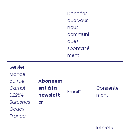
Données
que vous
nous
communi
quez
spontané
ment
Servier
Monde
50 rue
Abonnem
Carnot –
ent à la
Consente
Email*
92284
newslett
ment
Suresnes
er
Cedex
France
Intérêts