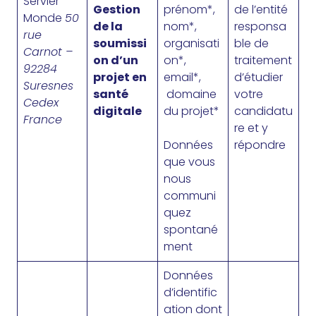
Servier
Gestion
prénom*,
de l’entité
Monde
50
de la
nom*,
responsa
rue
soumissi
organisati
ble de
Carnot –
on d’un
on*,
traitement
92284
projet en
email*,
d’étudier
Suresnes
santé
domaine
votre
Cedex
digitale
du projet*
candidatu
France
re et y
Données
répondre
que vous
nous
communi
quez
spontané
ment
Données
d’identific
ation dont