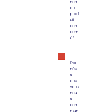
nom
du
prod
uit
con
cern
é*
Don
née
s
que
vous
nou
s
com
mun