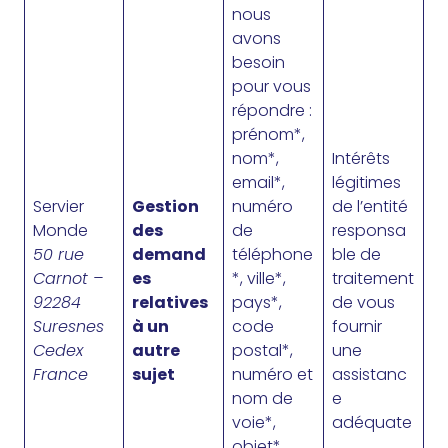
nous
avons
besoin
pour vous
répondre :
prénom*,
nom*,
Intérêts
email*,
légitimes
Servier
Gestion
numéro
de l’entité
Monde
des
de
responsa
50 rue
demand
téléphone
ble de
Carnot –
es
*, ville*,
traitement
92284
relatives
pays*,
de vous
Suresnes
à un
code
fournir
Cedex
autre
postal*,
une
France
sujet
numéro et
assistanc
nom de
e
voie*,
adéquate
objet*