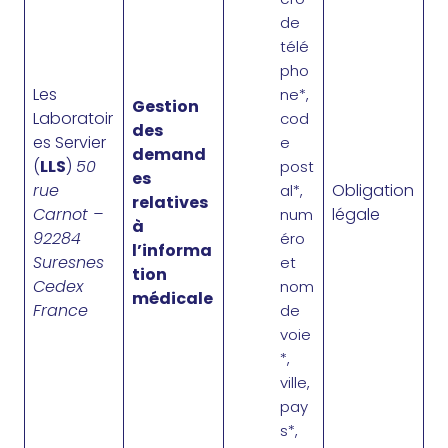
de
télé
pho
Les
ne*,
Gestion
Laboratoir
cod
des
es Servier
e
demand
(
LLS
)
50
post
es
rue
Obligation
al*,
relatives
Carnot –
légale
num
à
92284
éro
l’informa
Suresnes
et
tion
Cedex
nom
médicale
France
de
voie
*,
ville,
pay
s*,