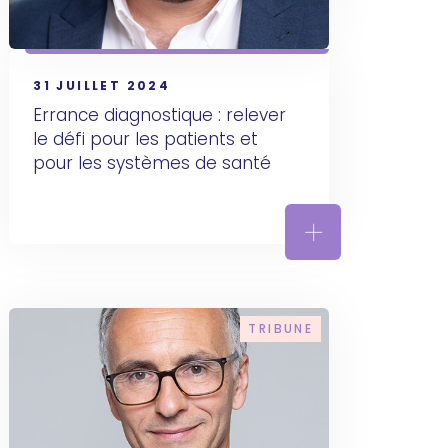
31 JUILLET 2024
Errance diagnostique : relever 
le défi pour les patients et 
pour les systèmes de santé 
tients
on : le moment est venu de bâtir une filière d’excellence e
Errance diagnosti
TRIBUNE