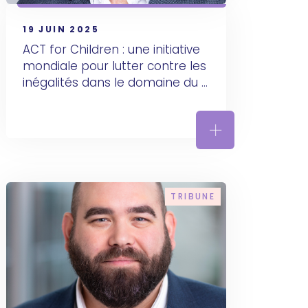
19 JUIN 2025
ACT for Children : une initiative 
mondiale pour lutter contre les 
inégalités dans le domaine du 
cancer pédiatrique
 neurologiques rares
le de route pour maximiser notre impact en santé
ACT for Children 
TRIBUNE