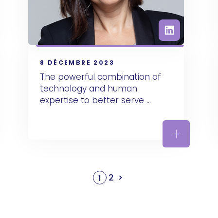
8 DÉCEMBRE 2023
The powerful combination of 
technology and human 
expertise to better serve 
patient needs
ars from now, will my job as CSR Director exist?
The powerf
2
>
1