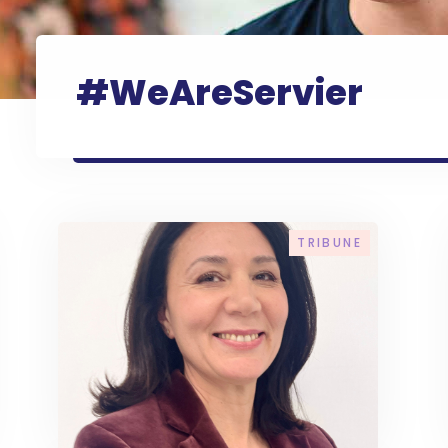
#WeAreServier
TRIBUNE