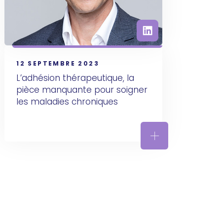
12 SEPTEMBRE 2023
L’adhésion thérapeutique, la 
pièce manquante pour soigner 
les maladies chroniques
ul combination of technology and human expertise to be
L’adhésion théra