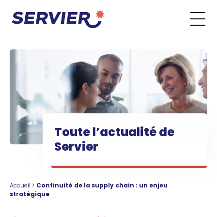
Aller au contenu
Go to the main menu
Go to the search form
Go to the footer menu
Toute l’actualité de
Servier
Accueil
>
Continuité de la supply chain : un enjeu
stratégique