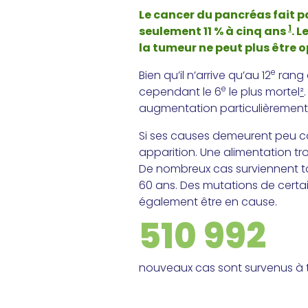
Le cancer du pancréas fait pa
1
seulement 11 % à cinq ans
. 
la tumeur ne peut plus être o
e
Bien qu’il n’arrive qu’au 12
rang 
e
cependant le 6
le plus mortel
²
augmentation particulièrement 
Si ses causes demeurent peu co
apparition. Une alimentation tro
De nombreux cas surviennent to
60 ans. Des mutations de certai
également être en cause.
510 992
nouveaux cas sont survenus à 