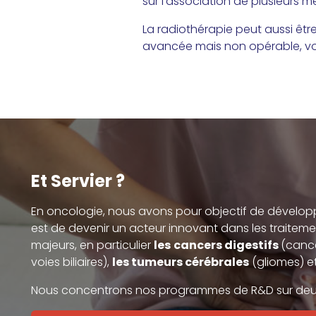
sur l’association de plusieurs 
La radiothérapie peut aussi être
avancée mais non opérable, voi
Et Servier ?
En oncologie, nous avons pour objectif de développe
est de devenir un acteur innovant dans les traiteme
majeurs, en particulier
les
cancers digestifs
(cance
voies biliaires),
les tumeurs cérébrales
(gliomes) e
Nous concentrons nos programmes de R&D sur deux 