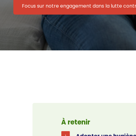
Focus sur notre engagement dans la lutte cont
À retenir
Adopter une hygiène