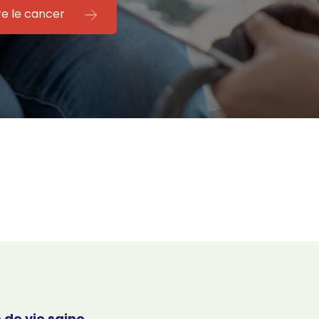
re le cancer
 de vie saine