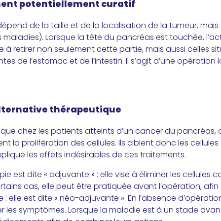
ment potentiellement curatif
dépend de la taille et de la localisation de la tumeur, mais
 maladies). Lorsque la tête du pancréas est touchée, l’act
 à retirer non seulement cette partie, mais aussi celles sit
es de l’estomac et de l’intestin. Il s’agit d’une opération 
lternative thérapeutique
que chez les patients atteints d’un cancer du pancréas, q
 la prolifération des cellules. Ils ciblent donc les cellules 
lique les effets indésirables de ces traitements.
e est dite « adjuvante » : elle vise à éliminer les cellules
tains cas, elle peut être pratiquée avant l’opération, afin 
 : elle est dite « néo-adjuvante ». En l’absence d’opérati
er les symptômes. Lorsque la maladie est à un stade avanc