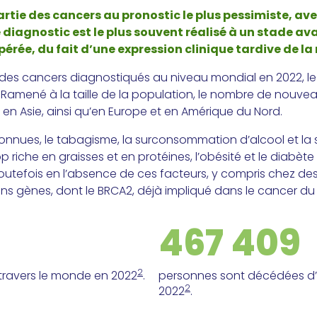
rtie des cancers au pronostic le plus pessimiste, ave
Le diagnostic est le plus souvent réalisé à un stade a
pérée, du fait d’une expression clinique tardive de l
des cancers diagnostiqués au niveau mondial en 2022, l
. Ramené à la taille de la population, le nombre de nouve
en Asie, ainsi qu’en Europe et en Amérique du Nord.
nnues, le tabagisme, la surconsommation d’alcool et la 
p riche en graisses et en protéines, l’obésité et le diabète
utefois en l’absence de ces facteurs, y compris chez d
ns gènes, dont le BRCA2, déjà impliqué dans le cancer du s
467 409
2
travers le monde en 2022
.
personnes sont décédées d
2
2022
.