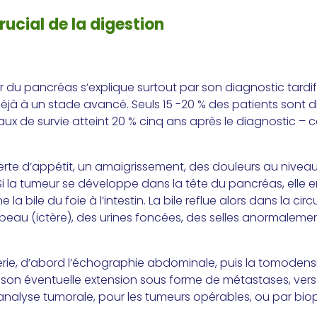
ucial de la digestion
du pancréas s’explique surtout par son diagnostic tardif :
déjà à un stade avancé. Seuls 15 -20 % des patients sont
aux de survie atteint 20 % cinq ans après le diagnostic – c
rte d’appétit, un amaigrissement, des douleurs au nivea
 Si la tumeur se développe dans la tête du pancréas, elle
 bile du foie à l’intestin. La bile reflue alors dans la circ
peau (ictère), des urines foncées, des selles anormalemen
erie, d’abord l’échographie abdominale, puis la tomodensi
et son éventuelle extension sous forme de métastases, vers l
analyse tumorale, pour les tumeurs opérables, ou par biop