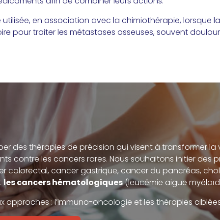
médicaments afin de combiner leurs actions.
 utilisée, en association avec la chimiothérapie, lorsque 
re pour traiter les métastases osseuses, souvent doulou
r des thérapies de précision qui visent à transformer la 
nts contre les cancers rares. Nous souhaitons initier des 
r colorectal, cancer gastrique, cancer du pancréas, cho
t
les cancers hématologiques
(leucémie aiguë myéloïd
approches : l’immuno-oncologie et les thérapies ciblées