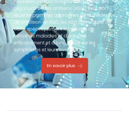
nouvelles perspectives de traitements : les
oligonucléotides antisens (ASO). Évolution
récente parmi les approches de la médecine
de précision en R&D, les ASO permettent de
cibler spécifiquement les causes de
certaines maladies et d’agir plus
efficacement et à long terme sur les
symptômes et leurs évolutions.
En savoir plus