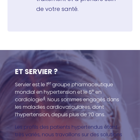
de votre santé.
ET SERVIER ?
er
Servier est le 1
groupe pharmaceutique
e
mondial en hypertension et le 5
en
4
cardiologie
. Nous sommes engagés dans
les maladies cardiovasculaires, dont
l’hypertension, depuis plus de 70 ans.
Les profils des patients hypertendus étant
très variés, nous travaillons sur des solutions