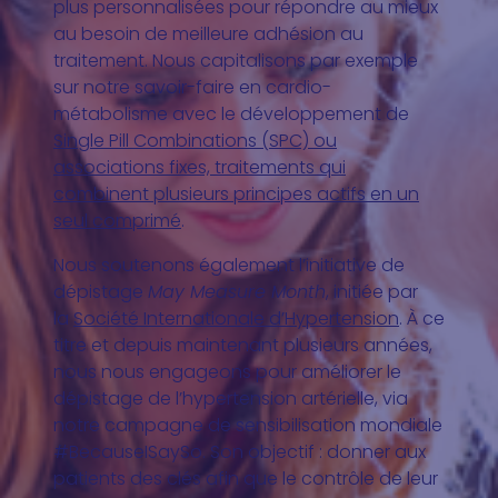
plus personnalisées pour répondre au mieux
au besoin de meilleure adhésion au
traitement. Nous capitalisons par exemple
sur notre savoir-faire en cardio-
métabolisme avec le développement de
Single Pill Combinations (SPC) ou
associations fixes, traitements qui
combinent plusieurs principes actifs en un
seul comprimé
.
Nous soutenons également l’initiative de
dépistage
May Measure Month
, initiée par
la
Société Internationale d’Hypertension
. À ce
titre et depuis maintenant plusieurs années,
nous nous engageons pour améliorer le
dépistage de l’hypertension artérielle, via
notre campagne de sensibilisation mondiale
#BecauseISaySo. Son objectif : donner aux
patients des clés afin que le contrôle de leur