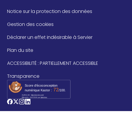
Notice sur la protection des données
Gestion des cookies
Déclarer un effet indésirable à Servier
Plan du site
ACCESSIBILITÉ : PARTIELLEMENT ACCESSIBLE
Transparence
Score d'écoconception
72
numérique Kastor :
/100.
Audit du site
https://servier.com/
Effectué le
01/07/2026
par 
Spécinov
logo_facebook
logo_twitter
logo_instagram
logo_linkedin
©2026 Les Laboratoires Servier