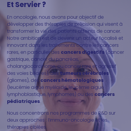
Et Servier ?
En oncologie, nous avons pour objectif de
développer des thérapies de précision qui visent à
transformer la vie des patients atteints de cancer.
Notre ambition est de devenir un acteur focalisé et
innovant dans les traitements contre les cancers
rares, en particulier des
cancers digestifs
(cancer
gastrique, cancer du pancréas,
cholangiocarcinome, ou cancer rare et agressif
des voies biliaires), des
tumeurs cérébrales
(gliomes), des
cancers hématologiques
(leucémie aiguë myéloïde, leucémie aiguë
lymphoblastique, lymphomes) ou des
cancers
pédiatriques
.
Nous concentrons nos programmes de R&D sur
deux approches : l’immuno-oncologie et les
thérapies ciblées.