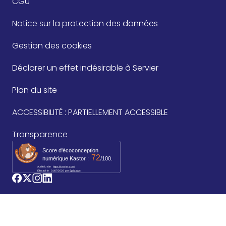
CGU
Notice sur la protection des données
Gestion des cookies
Déclarer un effet indésirable à Servier
Plan du site
ACCESSIBILITÉ : PARTIELLEMENT ACCESSIBLE
Transparence
Score d'écoconception
72
numérique Kastor :
/100.
Audit du site
https://servier.com/
Effectué le
01/07/2026
par 
Spécinov
logo_facebook
logo_twitter
logo_instagram
logo_linkedin
©2026 Les Laboratoires Servier