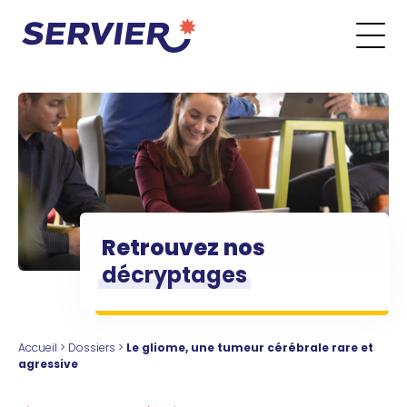
Aller au contenu
Go to the main menu
Go to the search form
Go to the footer menu
Retrouvez nos
décryptages
Accueil
>
Dossiers
>
Le gliome, une tumeur cérébrale rare et
agressive