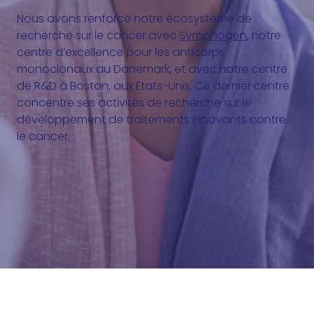
Nous avons renforcé notre écosystème de
recherche sur le cancer avec
Symphogen
, notre
centre d’excellence pour les anticorps
monoclonaux au Danemark, et avec notre centre
de R&D à Boston, aux États-Unis. Ce dernier centre
concentre ses activités de recherche sur le
développement de traitements innovants contre
le cancer.