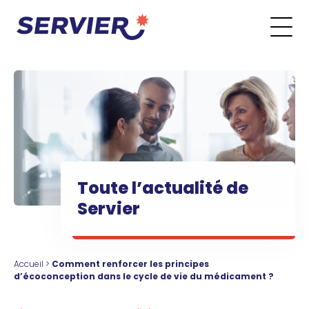
Aller au contenu
Go to the main menu
Go to the search form
Go to the footer menu
Toute l’actualité de
Servier
Accueil
>
Comment renforcer les principes
d’écoconception dans le cycle de vie du médicament ?