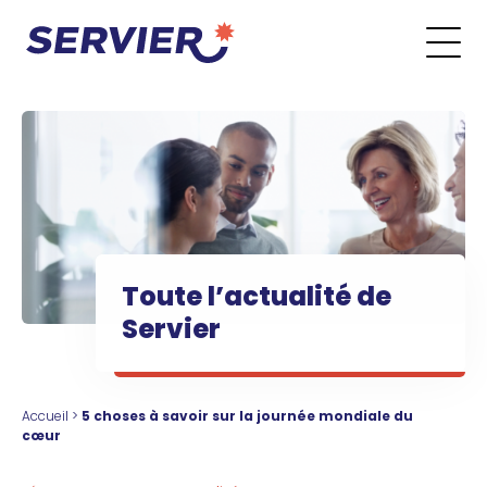
Aller au contenu
Go to the main menu
Go to the search form
Go to the footer menu
Toute l’actualité de
Servier
Accueil
>
5 choses à savoir sur la journée mondiale du
cœur