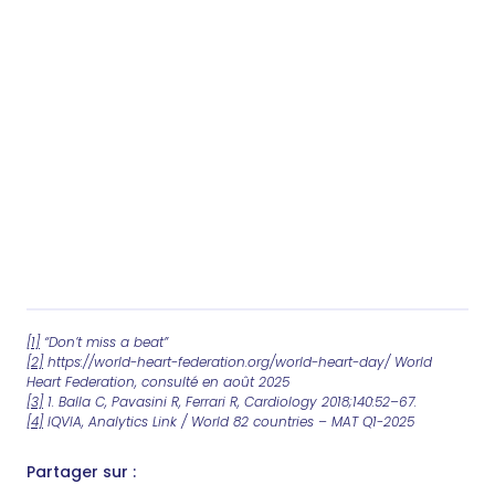
[1]
“Don’t miss a beat”
[2]
https://world-heart-federation.org/world-heart-day/ World
Heart Federation, consulté en août 2025
[3]
1. Balla C, Pavasini R, Ferrari R, Cardiology 2018;140:52–67.
[4]
IQVIA, Analytics Link / World 82 countries – MAT Q1-2025
Partager sur :