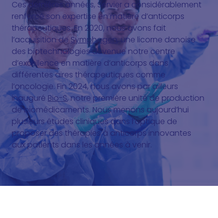
Ces dernières années, Servier a considérablement
renforcé son expertise en matière d’anticorps
thérapeutiques. En 2020, nous avons fait
l’acquisition de
Symphogen
, une licorne danoise
des biotechnologies devenue notre centre
d’excellence en matière d’anticorps dans
différentes aires thérapeutiques comme
l’oncologie. Fin 2024, nous avons par ailleurs
inauguré
Bio-S
, notre première unité de production
de biomédicaments. Nous menons aujourd’hui
plusieurs études cliniques dans l’optique de
proposer des thérapies à anticorps innovantes
aux patients dans les années à venir.