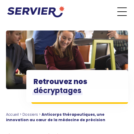
Aller au contenu
Go to the main menu
Go to the search form
Go to the footer menu
Retrouvez nos
décryptages
Accueil
>
Dossiers
>
Anticorps thérapeutiques, une
innovation au cœur de la médecine de précision