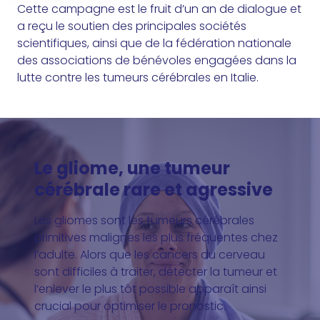
Cette campagne est le fruit d’un an de dialogue et
a reçu le soutien des principales sociétés
scientifiques, ainsi que de la fédération nationale
des associations de bénévoles engagées dans la
lutte contre les tumeurs cérébrales en Italie.
Le gliome, une tumeur
cérébrale rare et agressive
Les gliomes sont les tumeurs cérébrales
primitives malignes les plus fréquentes chez
l’adulte. Alors que les cancers du cerveau
sont difficiles à traiter, détecter la tumeur et
l’enlever le plus tôt possible apparaît ainsi
crucial pour optimiser le pronostic.