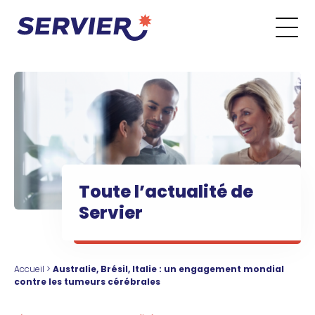
Aller au contenu
Go to the main menu
Go to the search form
Go to the footer menu
Toute l’actualité de
Servier
Accueil
>
Australie, Brésil, Italie : un engagement mondial
contre les tumeurs cérébrales