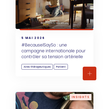
5 MAI 2026
#BecauseISaySo : une 
campagne internationale pour 
contrôler sa tension artérielle
Aires thérapeutiques
Patient
#BecauseIS
INSIGHTS