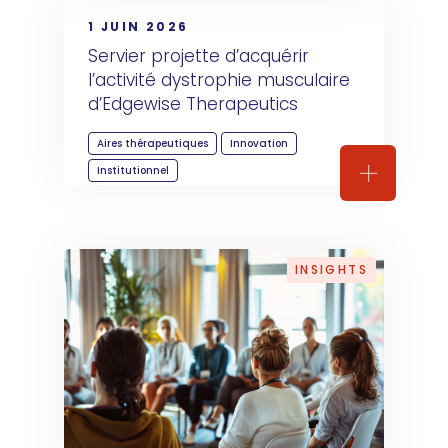
1 JUIN 2026
Servier projette d’acquérir 
l’activité dystrophie musculaire 
d’Edgewise Therapeutics
Aires thérapeutiques
Innovation
Institutionnel
Servier pr
INSIGHTS