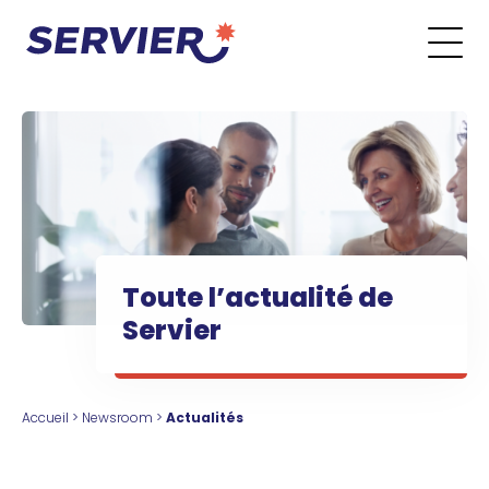
Aller au contenu
Go to the main menu
Go to the search form
Go to the footer menu
Toute l’actualité de
Servier
Accueil
>
Newsroom
>
Actualités