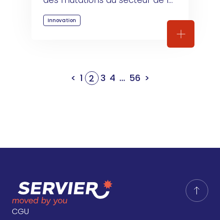
des mutations du secteur de la 
santé
Innovation
Servier au
<
1
3
4
…
56
>
2
CGU