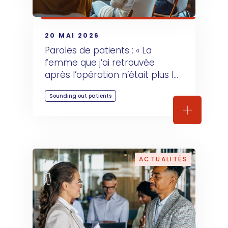
20 MAI 2026
Paroles de patients : « La 
femme que j’ai retrouvée 
après l’opération n’était plus la 
même »
Sounding out patients
Paroles de
ACTUALITÉS