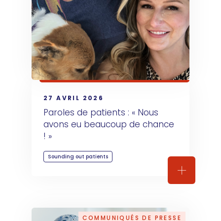
27 AVRIL 2026
Paroles de patients : « Nous 
avons eu beaucoup de chance 
! »
Sounding out patients
Paroles d
COMMUNIQUÉS DE PRESSE