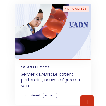
ACTUALITÉS
20 AVRIL 2026
Servier x L’ADN : Le patient 
partenaire, nouvelle figure du 
soin
Institutionnel
Patient
Servier x L