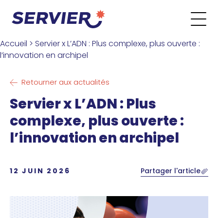
Aller au contenu
Go to the main menu
Go to the search form
Go to the footer menu
Accueil
>
Servier x L’ADN : Plus complexe, plus ouverte :
l’innovation en archipel
Retourner aux actualités
Servier x L’ADN : Plus
complexe, plus ouverte :
l’innovation en archipel
12 JUIN 2026
Partager l'article