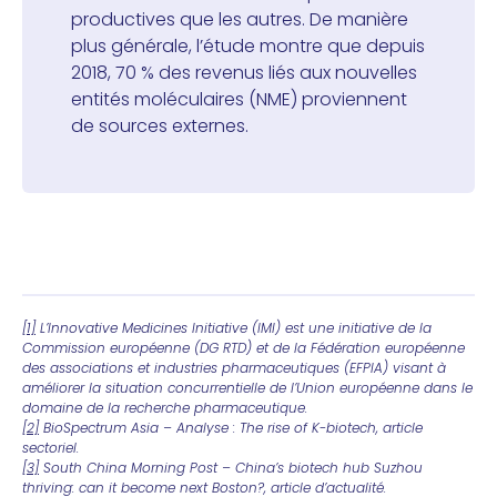
productives que les autres. De manière
plus générale, l’étude montre que depuis
2018, 70 % des revenus liés aux nouvelles
entités moléculaires (NME) proviennent
de sources externes.
[1]
L’Innovative Medicines Initiative (IMI) est une initiative de la
Commission européenne (DG RTD) et de la Fédération européenne
des associations et industries pharmaceutiques (EFPIA) visant à
améliorer la situation concurrentielle de l’Union européenne dans le
domaine de la recherche pharmaceutique.
[2]
BioSpectrum Asia – Analyse : The rise of K-biotech, article
sectoriel.
[3]
South China Morning Post – China’s biotech hub Suzhou
thriving: can it become next Boston?, article d’actualité.