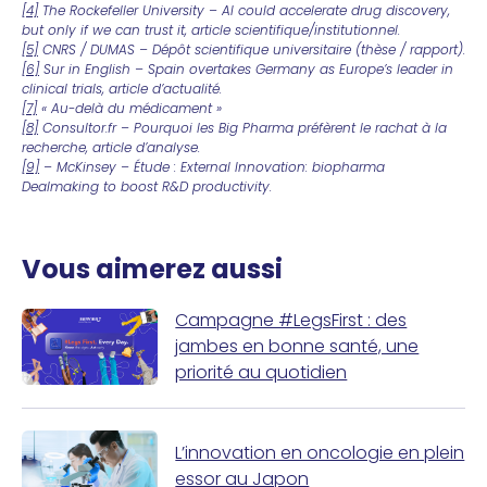
[4]
The Rockefeller University – AI could accelerate drug discovery,
but only if we can trust it, article scientifique/institutionnel.
[5]
CNRS / DUMAS – Dépôt scientifique universitaire (thèse / rapport).
[6]
Sur in English – Spain overtakes Germany as Europe’s leader in
clinical trials, article d’actualité.
[7]
« Au-delà du médicament »
[8]
Consultor.fr – Pourquoi les Big Pharma préfèrent le rachat à la
recherche, article d’analyse.
[9]
– McKinsey – Étude : External Innovation: biopharma
Dealmaking to boost R&D productivity.
Vous aimerez aussi
Campagne #LegsFirst : des
jambes en bonne santé, une
priorité au quotidien
L’innovation en oncologie en plein
essor au Japon