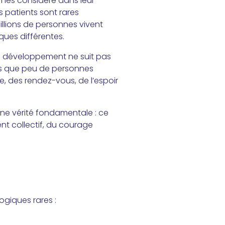
 les considère dans leur
es patients sont rares
illions de personnes vivent
ques différentes.
 le développement ne suit pas
mes que peu de personnes
, des rendez-vous, de l’espoir
une vérité fondamentale : ce
ent collectif, du courage
ogiques rares :