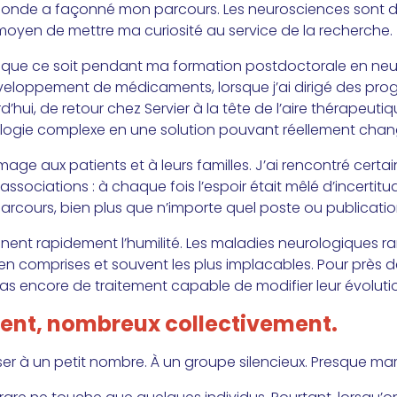
monde a façonné mon parcours. Les neurosciences sont
moyen de mettre ma curiosité au service de la recherche.
, que ce soit pendant ma formation postdoctorale en neu
éveloppement de médicaments, lorsque j’ai dirigé des pr
’hui, de retour chez Servier à la tête de l’aire thérapeut
biologie complexe en une solution pouvant réellement chang
age aux patients et à leurs familles. J’ai rencontré certa
d’associations : à chaque fois l’espoir était mêlé d’incertit
cours, bien plus que n’importe quel poste ou publicatio
ent rapidement l’humilité. Les maladies neurologiques ra
ien comprises et souvent les plus implacables. Pour près 
 pas encore de traitement capable de modifier leur évoluti
ment, nombreux collectivement.
enser à un petit nombre. À un groupe silencieux. Presque mar