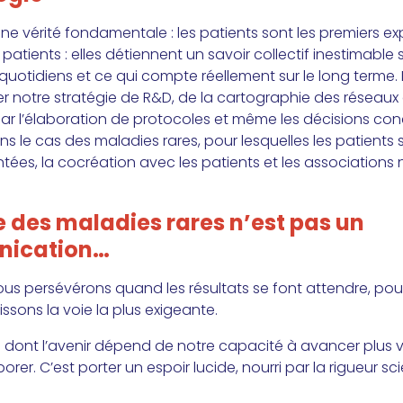
 vérité fondamentale : les patients sont les premiers expe
tients : elles détiennent un savoir collectif inestimable s
is quotidiens et ce qui compte réellement sur le long term
er notre stratégie de R&D, de la cartographie des réseaux d
par l’élaboration de protocoles et même les décisions co
ns le cas des maladies rares, pour lesquelles les patients
es, la cocréation avec les patients et les associations n’
 des maladies rares n’est pas un
nication…
nous persévérons quand les résultats se font attendre, p
ssons la voie la plus exigeante.
ts dont l’avenir dépend de notre capacité à avancer plus v
rer. C’est porter un espoir lucide, nourri par la rigueur scie