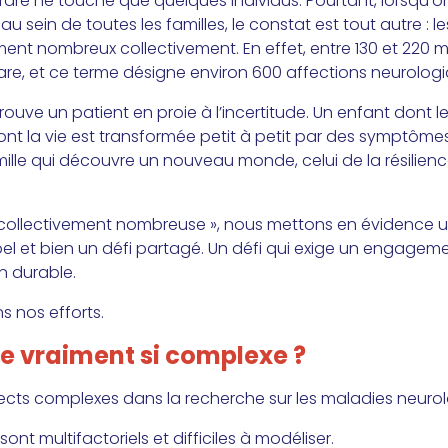
re ne touche que quelques individus. Pourtant, lorsqu’on
au sein de toutes les familles, le constat est tout autre : l
ent nombreux collectivement. En effet, entre 130 et 220 m
re, et ce terme désigne environ 600 affections neurologi
rouve un patient en proie à l’incertitude. Un enfant dont
dont la vie est transformée petit à petit par des symptô
lle qui découvre un nouveau monde, celui de la résilience
st collectivement nombreuse », nous mettons en évidence 
 bel et bien un défi partagé. Un défi qui exige un engagem
n durable.
s nos efforts.
le vraiment si complexe ?
ects complexes dans la recherche sur les maladies neurol
ont multifactoriels et difficiles à modéliser.