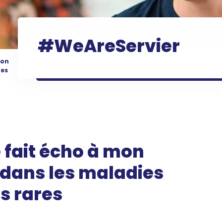
#WeAreServier
mon
res
 fait écho à mon
dans les maladies
s rares