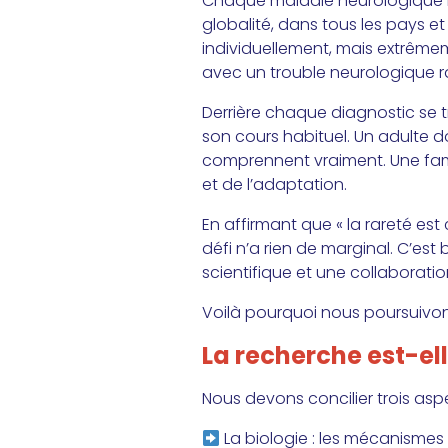
Chaque maladie neurologique ra
globalité, dans tous les pays et 
individuellement, mais extrêmem
avec un trouble neurologique ra
Derrière chaque diagnostic se t
son cours habituel. Un adulte 
comprennent vraiment. Une fami
et de l’adaptation.
En affirmant que « la rareté e
défi n’a rien de marginal. C’est
scientifique et une collaboratio
Voilà pourquoi nous poursuivon
La recherche est-el
Nous devons concilier trois asp
La biologie : les mécanismes s