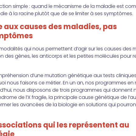
tion simple : quand le mécanisme de la maladie est compri
adie à la racine plutôt que de se limiter à ses symptômes.
e aux causes des maladies, pas
ymptômes
odalités qui nous permettent d’agir sur les causes des ma
on des gènes, les anticorps et les petites molécules pour 
ompréhension d’une mutation génétique aux tests cliniqu
uoi nous faisons ce métier. En un an, nos programmes en n
d’hui, nous disposons de trois programmes qui donnent 
drome de l’X fragile, la principale cause génétique de l’a
former les avancées de la biologie en solutions qui pourro
associations qui les représentent au
égie