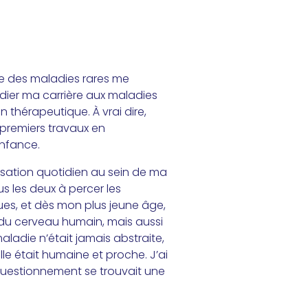
e des maladies rares me
édier ma carrière aux maladies
n thérapeutique. À vrai dire,
remiers travaux en
enfance.
rsation quotidien au sein de ma
us les deux à percer les
es, et dès mon plus jeune âge,
é du cerveau humain, mais aussi
maladie n’était jamais abstraite,
elle était humaine et proche. J’ai
questionnement se trouvait une