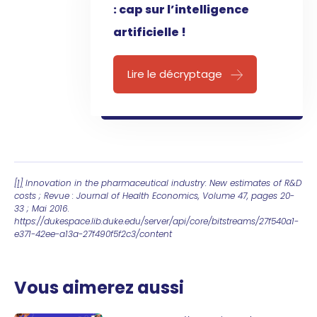
: cap sur l’intelligence
artificielle !
Lire le décryptage
[1]
Innovation in the pharmaceutical industry: New estimates of R&D
costs ; Revue : Journal of Health Economics, Volume 47, pages 20-
33 ; Mai 2016.
https://dukespace.lib.duke.edu/server/api/core/bitstreams/27f540a1-
e371-42ee-a13a-27f490f5f2c3/content
Vous aimerez aussi