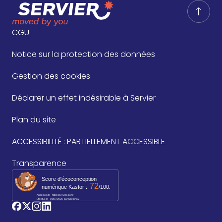
CGU
Notice sur la protection des données
Gestion des cookies
Déclarer un effet indésirable à Servier
Plan du site
ACCESSIBILITÉ : PARTIELLEMENT ACCESSIBLE
Transparence
Score d'écoconception
72
numérique Kastor :
/100.
Audit du site
https://servier.com/
Effectué le
01/07/2026
par 
Spécinov
logo_facebook
logo_twitter
logo_instagram
logo_linkedin