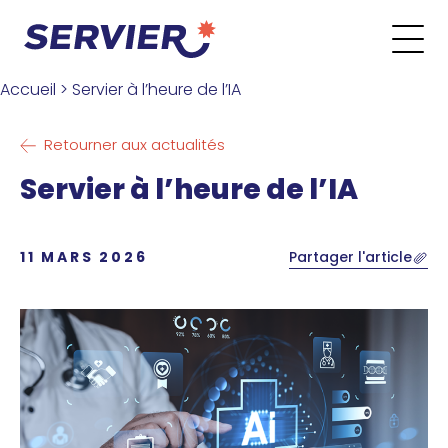
Aller au contenu
Go to the main menu
Go to the search form
Go to the footer menu
Accueil
>
Servier à l’heure de l’IA
Retourner aux actualités
Servier à l’heure de l’IA
11 MARS 2026
Partager l'article