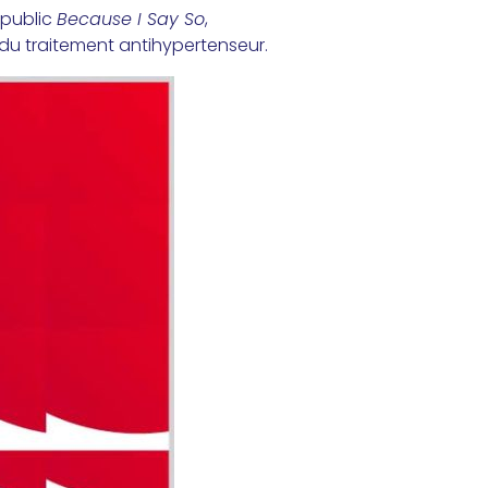
 public
Because I Say So
,
du traitement antihypertenseur.