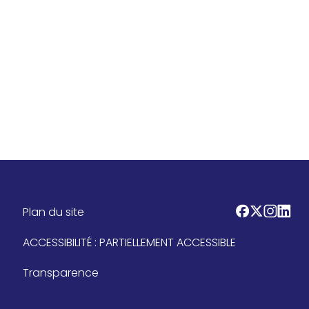
Plan du site
logo_facebo
logo_twitt
logo_in
logo_
ACCESSIBILITÉ : PARTIELLEMENT ACCESSIBLE
Transparence