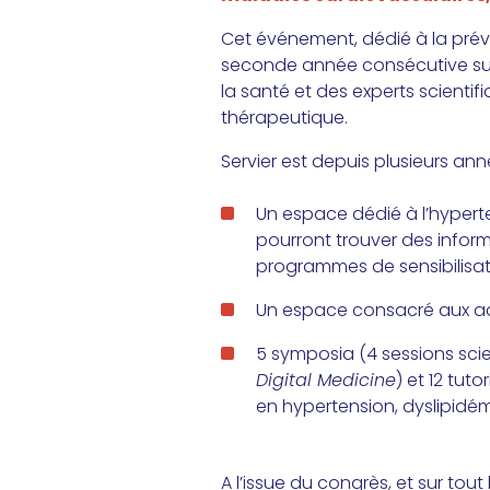
Cet événement, dédié à la préve
seconde année consécutive sur 
la santé et des experts scienti
thérapeutique.
Servier est depuis plusieurs an
Un espace dédié à l’hypert
pourront trouver des inform
programmes de sensibilisatio
Un espace consacré aux ac
5 symposia (4 sessions scie
Digital Medicine
) et 12 tut
en hypertension, dyslipidém
A l’issue du congrès, et sur tou