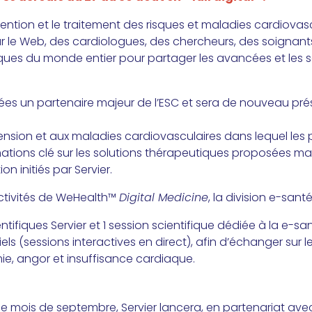
ntion et le traitement des risques et maladies cardiovasc
le Web, des cardiologues, des chercheurs, des soignants,
fiques du monde entier pour partager les avancées et les
nées un partenaire majeur de l’ESC et sera de nouveau pr
ension et aux maladies cardiovasculaires dans lequel les 
ations clé sur les solutions thérapeutiques proposées mais
n initiés par Servier.
tivités de WeHealth™
Digital Medicine
, la division e-san
ntifiques Servier et 1 session scientifique dédiée à la e-
oriels (sessions interactives en direct), afin d’échanger su
ie, angor et insuffisance cardiaque.
t le mois de septembre, Servier lancera, en partenariat ave