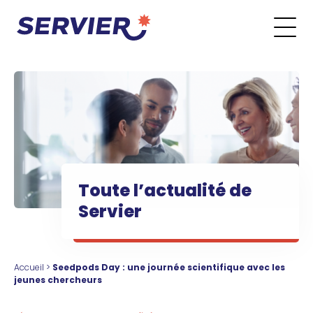
Aller au contenu
Go to the main menu
Go to the search form
Go to the footer menu
Toute l’actualité de
Servier
Accueil
>
Seedpods Day : une journée scientifique avec les
jeunes chercheurs