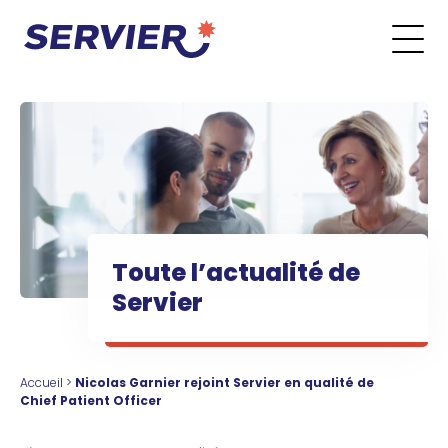
Aller au contenu
Go to the main menu
Go to the search form
Go to the footer menu
Toute l’actualité de
Servier
Accueil
>
Nicolas Garnier rejoint Servier en qualité de
Chief Patient Officer