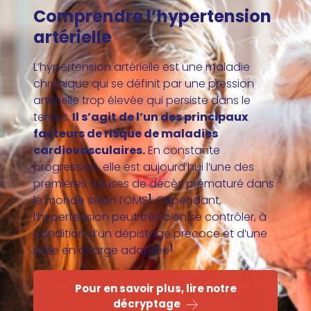
Comprendre l’hypertension
artérielle
L’hypertension artérielle est une maladie
chronique qui se définit par une pression
artérielle trop élevée qui persiste dans le
temps.
Il s’agit de l’un des principaux
facteurs de risque de maladies
cardiovasculaires.
En constante
progression, elle est aujourd’hui l’une des
premières causes de décès prématuré dans
1
le monde selon l’OMS
. Cependant,
l’hypertension peut très bien se contrôler, à
condition d’un dépistage précoce et d’une
1
prise en charge adaptée
.
Pour en savoir plus, lire notre
décryptage