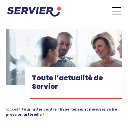
Aller au contenu
Go to the main menu
Go to the search form
Go to the footer menu
Toute l’actualité de
Servier
Accueil
>
Pour lutter contre l’hypertension : mesurez votre
pression artérielle !