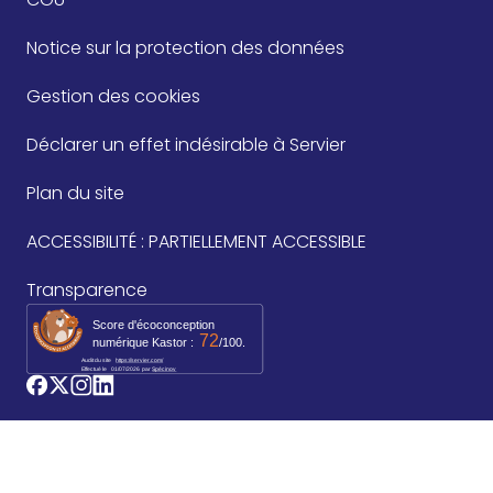
Notice sur la protection des données
Gestion des cookies
Déclarer un effet indésirable à Servier
Plan du site
ACCESSIBILITÉ : PARTIELLEMENT ACCESSIBLE
Transparence
Score d'écoconception
72
numérique Kastor :
/100.
Audit du site
https://servier.com/
Effectué le
01/07/2026
par 
Spécinov
logo_facebook
logo_twitter
logo_instagram
logo_linkedin
©2026 Les Laboratoires Servier