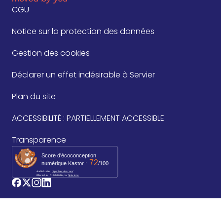
CGU
Notice sur la protection des données
Gestion des cookies
Déclarer un effet indésirable à Servier
Plan du site
ACCESSIBILITÉ : PARTIELLEMENT ACCESSIBLE
Transparence
Score d'écoconception
72
numérique Kastor :
/100.
Audit du site
https://servier.com/
Effectué le
01/07/2026
par 
Spécinov
logo_facebook
logo_twitter
logo_instagram
logo_linkedin
©2026 Les Laboratoires Servier