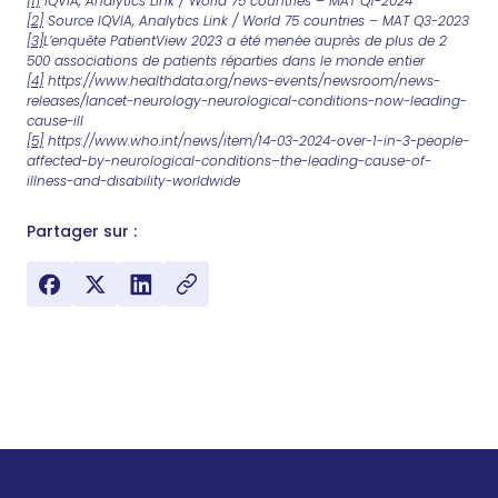
[1]
IQVIA, Analytics Link / World 75 countries – MAT Q1-2024
[2]
Source IQVIA, Analytics Link / World 75 countries – MAT Q3-2023
[3]
L’enquête PatientView 2023 a été menée auprès de plus de 2
500 associations de patients réparties dans le monde entier
[4]
https://www.healthdata.org/news-events/newsroom/news-
releases/lancet-neurology-neurological-conditions-now-leading-
cause-ill
[5]
https://www.who.int/news/item/14-03-2024-over-1-in-3-people-
affected-by-neurological-conditions–the-leading-cause-of-
illness-and-disability-worldwide
Partager sur :