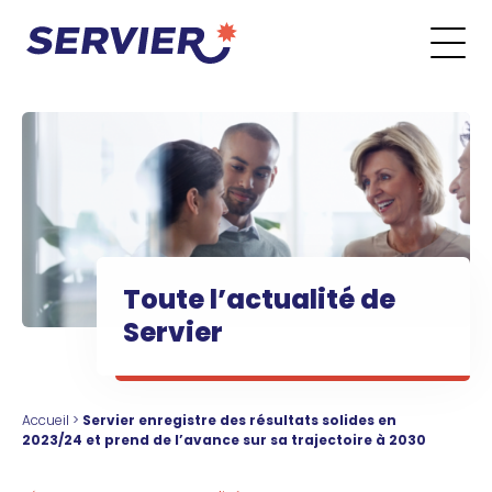
Aller au contenu
Go to the main menu
Go to the search form
Go to the footer menu
Toute l’actualité de
Servier
Accueil
>
Servier enregistre des résultats solides en
2023/24 et prend de l’avance sur sa trajectoire à 2030