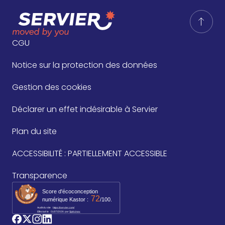
CGU
Notice sur la protection des données
Gestion des cookies
Déclarer un effet indésirable à Servier
Plan du site
ACCESSIBILITÉ : PARTIELLEMENT ACCESSIBLE
Transparence
Score d'écoconception
72
numérique Kastor :
/100.
Audit du site
https://servier.com/
Effectué le
01/07/2026
par 
Spécinov
logo_facebook
logo_twitter
logo_instagram
logo_linkedin