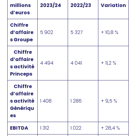
millions
2023/24
2022/23
Variation
d’euros
Chiffre
d’affaire
5 902
5 327
+ 10,8 %
s Groupe
Chiffre
d’affaire
4 494
4 041
+ 11,2 %
s activité
Princeps
Chiffre
d’affaire
s activité
1 408
1 286
+ 9,5 %
Génériqu
es
EBITDA
1 312
1 022
+ 28,4 %