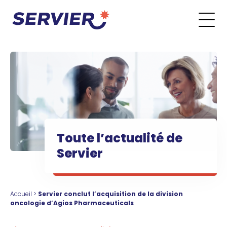
Aller au contenu
Go to the main menu
Go to the search form
Go to the footer menu
Toute l’actualité de
Servier
Accueil
>
Servier conclut l’acquisition de la division
oncologie d’Agios Pharmaceuticals