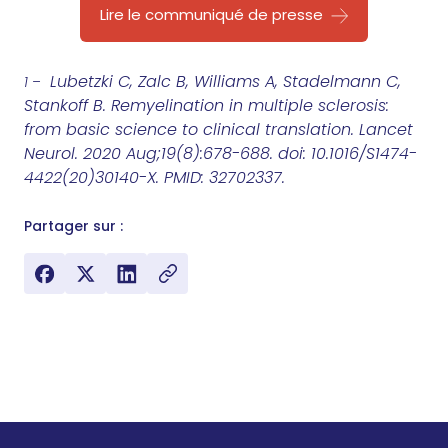
Lire le communiqué de presse
Lubetzki C, Zalc B, Williams A, Stadelmann C,
1 –
Stankoff B. Remyelination in multiple sclerosis:
from basic science to clinical translation. Lancet
Neurol. 2020 Aug;19(8):678-688. doi: 10.1016/S1474-
4422(20)30140-X. PMID: 32702337.
Partager sur :