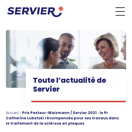
Aller au contenu
Go to the main menu
Go to the search form
Go to the footer menu
Toute l’actualité de
Servier
Accueil
>
Prix Pasteur-Weizmann / Servier 2021 : le Pr
Catherine Lubetzki récompensée pour ses travaux dans
le traitement de la sclérose en plaques