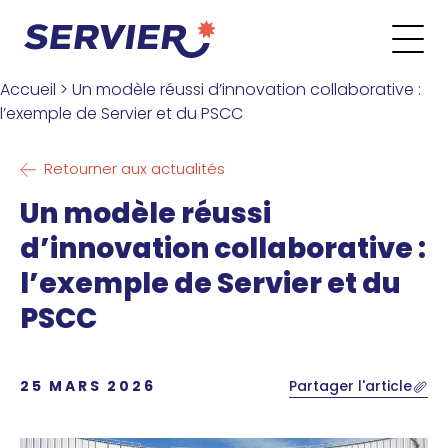
Aller au contenu
Go to the main menu
Go to the search form
Go to the footer menu
Accueil
>
Un modèle réussi d’innovation collaborative :
l’exemple de Servier et du PSCC
Retourner aux actualités
Un modèle réussi
d’innovation collaborative :
l’exemple de Servier et du
PSCC
25 MARS 2026
Partager l'article