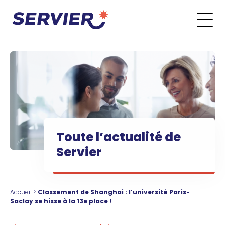
Aller au contenu
Go to the main menu
Go to the search form
Go to the footer menu
Toute l’actualité de
Servier
Accueil
>
Classement de Shanghai : l’université Paris-
Saclay se hisse à la 13e place !