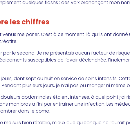
’ai simplement quelques flashs : des voix prononçant mon no
e les chiffres
t venus me parler. C’est à ce moment-là qu’ils ont donné
créatite.
ier par le second. Je ne présentais aucun facteur de risqu
édicaments susceptibles de l’avoir déclenchée. Finalement,
jours, dont sept ou huit en service de soins intensifs. Cette 
 Pendant plusieurs jours, je n’ai pas pu manger ni même b
douleurs abdominales étaient intenses, à quel point j’ai r
ans mon bras a fini par entraîner une infection. Les mé
sombrer dans le coma.
. Je me suis bien rétablie, mieux que quiconque ne l’aurait