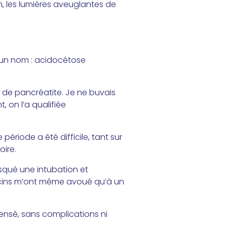
m, les lumières aveuglantes de
 un nom : acidocétose
e de pancréatite. Je ne buvais
 on l’a qualifiée
période a été difficile, tant sur
oire.
isqué une intubation et
decins m’ont même avoué qu’à un
 pensé, sans complications ni