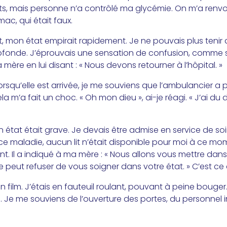
sts, mais personne n’a contrôlé ma glycémie. On m’a renv
mac, qui était faux.
, mon état empirait rapidement. Je ne pouvais plus tenir 
rofonde. J’éprouvais une sensation de confusion, comme s
 mère en lui disant : « Nous devons retourner à l’hôpital. »
rsqu’elle est arrivée, je me souviens que l’ambulancier a
ela m’a fait un choc. « Oh mon dieu », ai-je réagi. « J’ai 
tat était grave. Je devais être admise en service de soi
e maladie, aucun lit n’était disponible pour moi à ce m
 Il a indiqué à ma mère : « Nous allons vous mettre dans un 
peut refuser de vous soigner dans votre état. » C’est ce
film. J’étais en fauteuil roulant, pouvant à peine bouger.
. Je me souviens de l’ouverture des portes, du personnel i