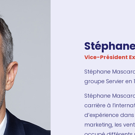
Stéphan
Vice-Président E
Stéphane Mascarau
groupe Servier en 
Stéphane Mascarau
carrière à l’intern
d’expérience dans
marketing, les ven
occupé différents