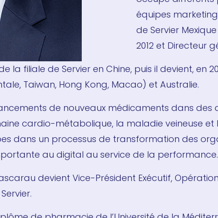
équipes marketing e
de Servier Mexique
2012 et Directeur 
 la filiale de Servier en Chine, puis il devient, en 2
ntale, Taiwan, Hong Kong, Macao) et Australie.
es lancements de nouveaux médicaments dans des
ine cardio-métabolique, la maladie veineuse et l’
s dans un processus de transformation des orga
portante au digital au service de la performance.
scarau devient Vice-Président Exécutif, Opératio
ervier.
iplôme de pharmacie de l’Université de la Méditer